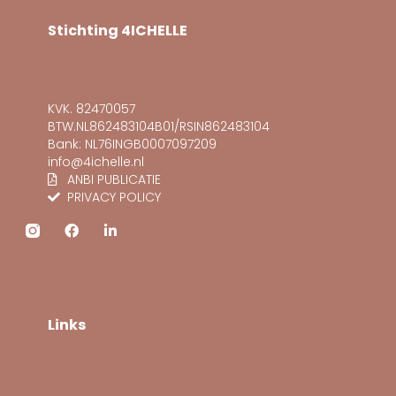
Stichting 4ICHELLE
KVK. 82470057
BTW.NL862483104B01/RSIN862483104
Bank: NL76INGB0007097209
info@4ichelle.nl
ANBI PUBLICATIE
PRIVACY POLICY
F
L
a
i
c
n
e
k
b
e
o
d
o
i
Links
k
n
-
i
n