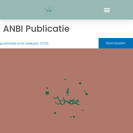
Ga
naar
de
inhoud
ANBI Publicatie
Downloaden
publicatie anbi boekjaar 2025