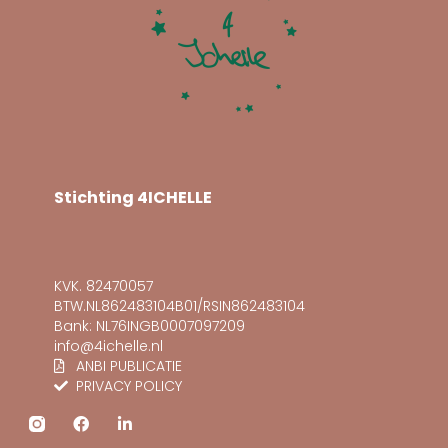
Stichting 4ICHELLE
KVK. 82470057
BTW.NL862483104B01/RSIN862483104
Bank: NL76INGB0007097209
info@4ichelle.nl
ANBI PUBLICATIE
PRIVACY POLICY
F
L
a
i