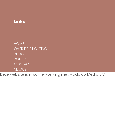
c
n
e
k
b
e
o
d
o
i
Links
k
n
-
i
n
HOME
OVER DE STICHTING
BLOG
PODCAST
CONTACT
NIEUWS
Deze website is in samenwerking met Madalco Media B.V.